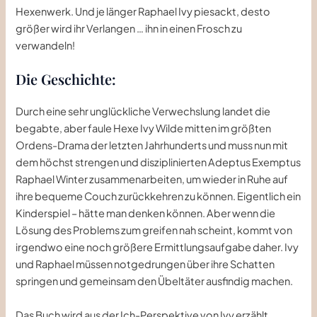
Hexenwerk. Und je länger Raphael Ivy piesackt, desto
größer wird ihr Verlangen … ihn in einen Frosch zu
verwandeln!
Die Geschichte:
Durch eine sehr unglückliche Verwechslung landet die
begabte, aber faule Hexe Ivy Wilde mitten im größten
Ordens-Drama der letzten Jahrhunderts und muss nun mit
dem höchst strengen und disziplinierten Adeptus Exemptus
Raphael Winter zusammenarbeiten, um wieder in Ruhe auf
ihre bequeme Couch zurückkehren zu können. Eigentlich ein
Kinderspiel – hätte man denken können. Aber wenn die
Lösung des Problems zum greifen nah scheint, kommt von
irgendwo eine noch größere Ermittlungsaufgabe daher. Ivy
und Raphael müssen notgedrungen über ihre Schatten
springen und gemeinsam den Übeltäter ausfindig machen.
Das Buch wird aus der Ich-Perspektive von Ivy erzählt,