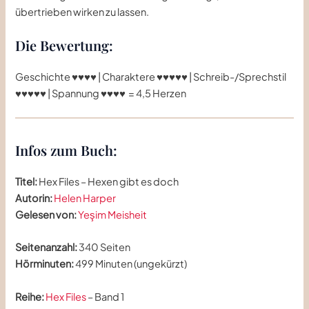
übertrieben wirken zu lassen.
Die Bewertung:
Geschichte ♥♥♥♥ | Charaktere ♥♥♥♥♥ | Schreib-/Sprechstil
♥♥♥♥♥ | Spannung ♥♥♥♥ = 4,5 Herzen
Infos zum Buch:
Titel:
Hex Files – Hexen gibt es doch
Autorin:
Helen Harper
Gelesen von:
Yeşim Meisheit
Seitenanzahl:
340 Seiten
Hörminuten:
499 Minuten (ungekürzt)
Reihe:
Hex Files
– Band 1