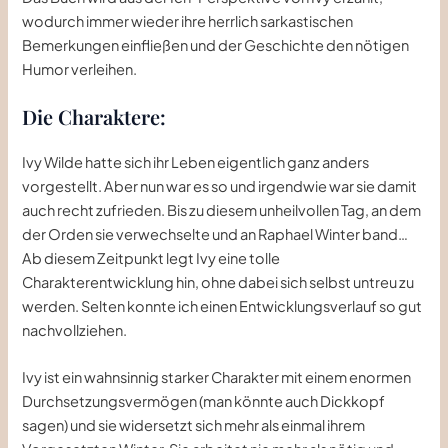
wodurch immer wieder ihre herrlich sarkastischen
Bemerkungen einfließen und der Geschichte den nötigen
Humor verleihen.
Die Charaktere:
Ivy Wilde hatte sich ihr Leben eigentlich ganz anders
vorgestellt. Aber nun war es so und irgendwie war sie damit
auch recht zufrieden. Bis zu diesem unheilvollen Tag, an dem
der Orden sie verwechselte und an Raphael Winter band…
Ab diesem Zeitpunkt legt Ivy eine tolle
Charakterentwicklung hin, ohne dabei sich selbst untreu zu
werden. Selten konnte ich einen Entwicklungsverlauf so gut
nachvollziehen.
Ivy ist ein wahnsinnig starker Charakter mit einem enormen
Durchsetzungsvermögen (man könnte auch Dickkopf
sagen) und sie widersetzt sich mehr als einmal ihrem