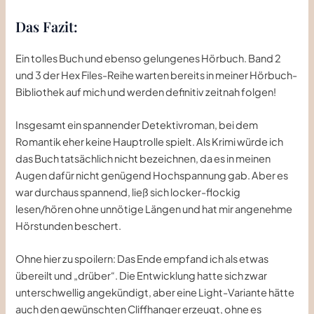
Das Fazit:
Ein tolles Buch und ebenso gelungenes Hörbuch. Band 2
und 3 der Hex Files-Reihe warten bereits in meiner Hörbuch-
Bibliothek auf mich und werden definitiv zeitnah folgen!
Insgesamt ein spannender Detektivroman, bei dem
Romantik eher keine Hauptrolle spielt. Als Krimi würde ich
das Buch tatsächlich nicht bezeichnen, da es in meinen
Augen dafür nicht genügend Hochspannung gab. Aber es
war durchaus spannend, ließ sich locker-flockig
lesen/hören ohne unnötige Längen und hat mir angenehme
Hörstunden beschert.
Ohne hier zu spoilern: Das Ende empfand ich als etwas
übereilt und „drüber“. Die Entwicklung hatte sich zwar
unterschwellig angekündigt, aber eine Light-Variante hätte
auch den gewünschten Cliffhanger erzeugt, ohne es