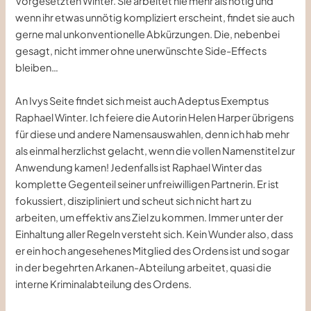
Vorgesetzten Winter. Sie arbeitet nie mehr als nötig und
wenn ihr etwas unnötig kompliziert erscheint, findet sie auch
gerne mal unkonventionelle Abkürzungen. Die, nebenbei
gesagt, nicht immer ohne unerwünschte Side-Effects
bleiben…
An Ivys Seite findet sich meist auch Adeptus Exemptus
Raphael Winter. Ich feiere die Autorin Helen Harper übrigens
für diese und andere Namensauswahlen, denn ich hab mehr
als einmal herzlichst gelacht, wenn die vollen Namenstitel zur
Anwendung kamen! Jedenfalls ist Raphael Winter das
komplette Gegenteil seiner unfreiwilligen Partnerin. Er ist
fokussiert, diszipliniert und scheut sich nicht hart zu
arbeiten, um effektiv ans Ziel zu kommen. Immer unter der
Einhaltung aller Regeln versteht sich. Kein Wunder also, dass
er ein hoch angesehenes Mitglied des Ordens ist und sogar
in der begehrten Arkanen-Abteilung arbeitet, quasi die
interne Kriminalabteilung des Ordens.