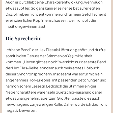
Auch er durchlebt eine Charakterentwicklung, wenn auch
etwas subtiler. So ganz kann er seiner selbst auferlegten
Disziplin eben nicht entkommen und für mein Gefühl scheint
er ein ziemlicher Kopfmensch zu sein, der nicht oft die
Intuition gewinnen lässt.
Die Sprecherin:
Ich habe Band 1 der Hex Files als Hörbuch gehört und durfte
somit in den Genuss der Stimme von Yeşim Meisheit
kommen. „Hexen gibt es doch“ war nicht nur der erste Band
der Hex Files-Reihe, sondern auch mein erstes Hörbuch
dieser Synchronsprecherin. Insgesamt war es für mich ein
angenehmes Hör-Erlebnis, mit passenden Betonungen und
harmonischem Lesestil. Lediglich die Stimmen einiger
Nebencharaktere waren sehr quietschig-nasal und daher
etwas unangenehm, aber zum Großteil passte dies auch
hervorragend zur jeweiligen Rolle. Daher würde ich das nicht
negativ bewerten.