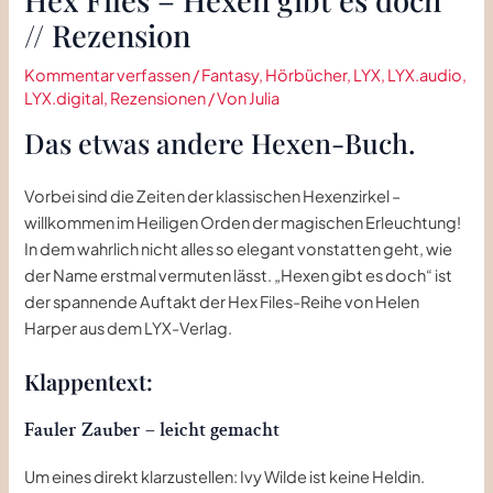
// Rezension
Kommentar verfassen
/
Fantasy
,
Hörbücher
,
LYX
,
LYX.audio
,
LYX.digital
,
Rezensionen
/ Von
Julia
Das etwas andere Hexen-Buch.
Vorbei sind die Zeiten der klassischen Hexenzirkel –
willkommen im Heiligen Orden der magischen Erleuchtung!
In dem wahrlich nicht alles so elegant vonstatten geht, wie
der Name erstmal vermuten lässt. „Hexen gibt es doch“ ist
der spannende Auftakt der Hex Files-Reihe von Helen
Harper aus dem LYX-Verlag.
Klappentext:
Fauler Zauber – leicht gemacht
Um eines direkt klarzustellen: Ivy Wilde ist keine Heldin.