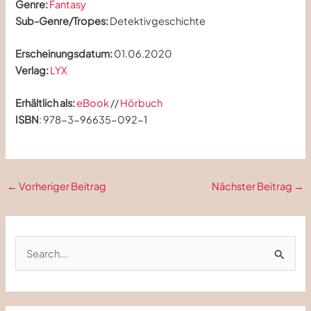
Genre:
Fantasy
Sub-Genre/Tropes:
Detektivgeschichte
Erscheinungsdatum:
01.06.2020
Verlag:
LYX
Erhältlich als:
eBook
//
Hörbuch
ISBN
: 978-3-96635-092-1
Beitragsnavigation
←
Vorheriger Beitrag
Nächster Beitrag
→
S
u
c
h