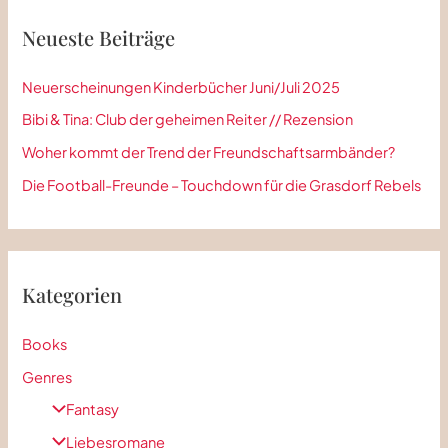
e
Neueste Beiträge
n
n
Neuerscheinungen Kinderbücher Juni/Juli 2025
a
Bibi & Tina: Club der geheimen Reiter // Rezension
c
Woher kommt der Trend der Freundschaftsarmbänder?
h
Die Football-Freunde – Touchdown für die Grasdorf Rebels
:
Kategorien
Books
Genres
Fantasy
Liebesromane