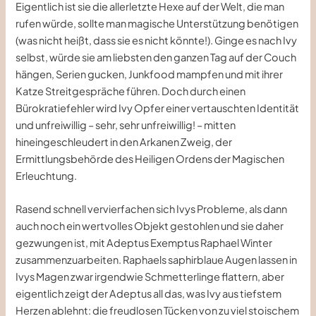
Eigentlich ist sie die allerletzte Hexe auf der Welt, die man
rufen würde, sollte man magische Unterstützung benötigen
(was nicht heißt, dass sie es nicht könnte!). Ginge es nach Ivy
selbst, würde sie am liebsten den ganzen Tag auf der Couch
hängen, Serien gucken, Junkfood mampfen und mit ihrer
Katze Streitgespräche führen. Doch durch einen
Bürokratiefehler wird Ivy Opfer einer vertauschten Identität
und unfreiwillig – sehr, sehr unfreiwillig! – mitten
hineingeschleudert in den Arkanen Zweig, der
Ermittlungsbehörde des Heiligen Ordens der Magischen
Erleuchtung.
Rasend schnell vervierfachen sich Ivys Probleme, als dann
auch noch ein wertvolles Objekt gestohlen und sie daher
gezwungen ist, mit Adeptus Exemptus Raphael Winter
zusammenzuarbeiten. Raphaels saphirblaue Augen lassen in
Ivys Magen zwar irgendwie Schmetterlinge flattern, aber
eigentlich zeigt der Adeptus all das, was Ivy aus tiefstem
Herzen ablehnt: die freudlosen Tücken von zu viel stoischem