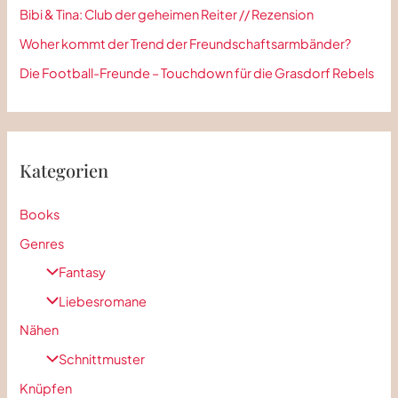
a
Bibi & Tina: Club der geheimen Reiter // Rezension
c
Woher kommt der Trend der Freundschaftsarmbänder?
h
Die Football-Freunde – Touchdown für die Grasdorf Rebels
:
Kategorien
Books
Genres
Fantasy
Liebesromane
Nähen
Schnittmuster
Knüpfen