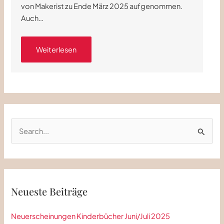
von Makerist zu Ende März 2025 aufgenommen.
Auch…
Weiterlesen
S
u
c
h
e
Neueste Beiträge
n
n
Neuerscheinungen Kinderbücher Juni/Juli 2025