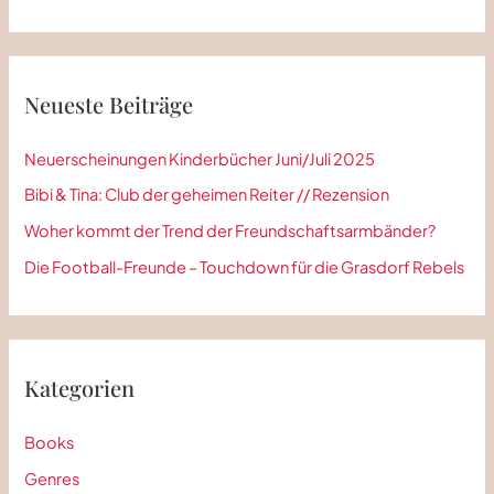
c
h
e
Neueste Beiträge
n
n
Neuerscheinungen Kinderbücher Juni/Juli 2025
a
Bibi & Tina: Club der geheimen Reiter // Rezension
c
Woher kommt der Trend der Freundschaftsarmbänder?
h
Die Football-Freunde – Touchdown für die Grasdorf Rebels
:
Kategorien
Books
Genres