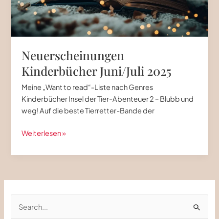
Neuerscheinungen
Kinderbücher Juni/Juli 2025
Meine „Want to read“-Liste nach Genres
Kinderbücher Insel der Tier-Abenteuer 2 – Blubb und
weg! Auf die beste Tierretter-Bande der
Neuerscheinungen
Weiterlesen »
Kinderbücher
Juni/Juli
2025
S
u